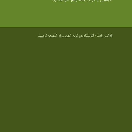
© کپی رایت - اقامتگاه بوم گردی کهن سرای کیهان -